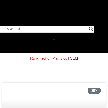
Rurik Fedrich Ma
|
Blog
|
SEM
SEM